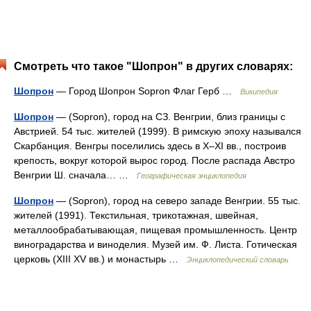
Смотреть что такое "Шопрон" в других словарях:
Шопрон
— Город Шопрон Sopron Флаг Герб …
Википедия
Шопрон
— (Sopron), город на СЗ. Венгрии, близ границы с
Австрией. 54 тыс. жителей (1999). В римскую эпоху назывался
Скарбанция. Венгры поселились здесь в X–XI вв., построив
крепость, вокруг которой вырос город. После распада Австро
Венгрии Ш. сначала… …
Географическая энциклопедия
Шопрон
— (Sopron), город на северо западе Венгрии. 55 тыс.
жителей (1991). Текстильная, трикотажная, швейная,
металлообрабатывающая, пищевая промышленность. Центр
виноградарства и виноделия. Музей им. Ф. Листа. Готическая
церковь (XIII XV вв.) и монастырь …
Энциклопедический словарь