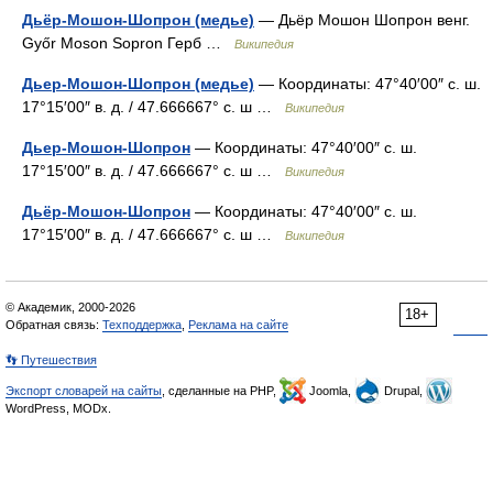
Дьёр-Мошон-Шопрон (медье)
— Дьёр Мошон Шопрон венг.
Győr Moson Sopron Герб …
Википедия
Дьер-Мошон-Шопрон (медье)
— Координаты: 47°40′00″ с. ш.
17°15′00″ в. д. / 47.666667° с. ш …
Википедия
Дьер-Мошон-Шопрон
— Координаты: 47°40′00″ с. ш.
17°15′00″ в. д. / 47.666667° с. ш …
Википедия
Дьёр-Мошон-Шопрон
— Координаты: 47°40′00″ с. ш.
17°15′00″ в. д. / 47.666667° с. ш …
Википедия
© Академик, 2000-2026
18+
Обратная связь:
Техподдержка
,
Реклама на сайте
👣 Путешествия
Экспорт словарей на сайты
, сделанные на PHP,
Joomla,
Drupal,
WordPress, MODx.