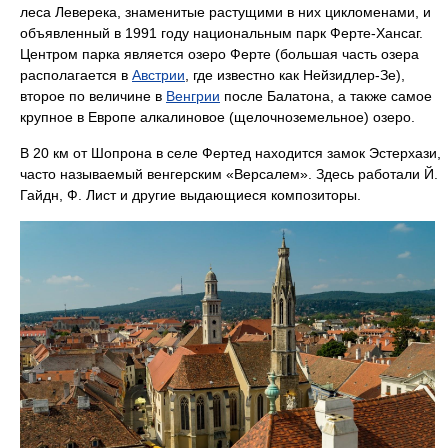
леса Леверека, знаменитые растущими в них цикломенами, и
объявленный в 1991 году национальным парк Ферте-Хансаг.
Центром парка является озеро Ферте (большая часть озера
располагается в
Австрии
, где известно как Нейзидлер-Зе),
второе по величине в
Венгрии
после Балатона, а также самое
крупное в Европе алкалиновое (щелочноземельное) озеро.
В 20 км от Шопрона в селе Фертед находится замок Эстерхази,
часто называемый венгерским «Версалем». Здесь работали Й.
Гайдн, Ф. Лист и другие выдающиеся композиторы.