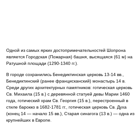
Одной из самых ярких достопримечательностей Шопрона
является Городская (Пожарная) башня, высящаяся (61 м) на
Ратушной площади (1290-1340 гг.).
В городе сохранились Бенедиктинская церковь 13-14 вв.,
Бенедиктинский (ранее францисканский) монастырь 14 в.
Среди других архитектурных памятников: готическая церковь
Св. Михаила (15 в.) с деревянной статуей девы Марии 1460
года, готический храм Св. Георгия (15 в.), перестроенный в
стиле барокко в 1682-1781 гг., готическая церковь Св. Духа
(конец 14 — начало 15 вв.), Старая синагога (13 в.) — одна из
крупнейших в Европе.