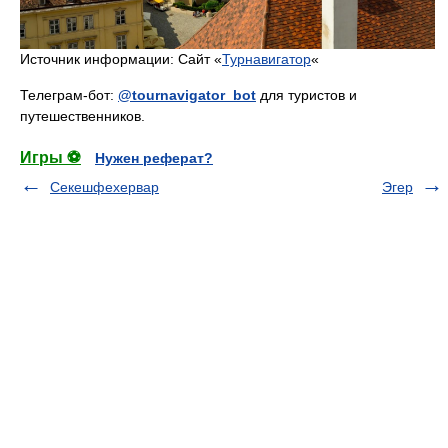
Источник информации: Сайт «
Турнавигатор
«
Телеграм-бот:
@tournavigator_bot
для туристов и
путешественников.
Игры ⚽
Нужен реферат?
Секешфехервар
Эгер