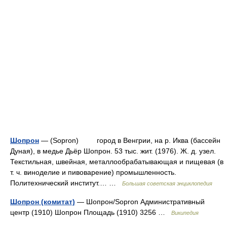
Шопрон
— (Sopron) город в Венгрии, на р. Иква (бассейн
Дуная), в медье Дьёр Шопрон. 53 тыс. жит. (1976). Ж. д. узел.
Текстильная, швейная, металлообрабатывающая и пищевая (в
т. ч. виноделие и пивоварение) промышленность.
Политехнический институт.… …
Большая советская энциклопедия
Шопрон (комитат)
— Шопрон/Sopron Административный
центр (1910) Шопрон Площадь (1910) 3256 …
Википедия